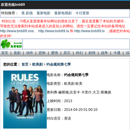
欢迎光临bnb89
特别推荐：
夜.剧场
最新电影
最新电视剧
今日更新
特别公告：习惯从某度搜索本站网址的朋友注意了，最近某度删了本站的关键词，
导致您无法搜索到本站或者进入的是别人的网站。请您一定要记住本站的备用地址
http://www.bnb89.one
、
http://www.bnb89.la
和
http://www.bnb89.tv
，感谢您对本站
的支持!
首页
|
喜剧
|
动作
|
恐怖
|
爱情
|
其它
|
科幻
|
剧情
|
战争
|
卡通
|
综
您的位置：
首页
>
欧美剧
>
约会规则第七季
电影名称：
约会规则第七季
电影类型：欧美剧 欧美
奥利弗·赫斯顿,比安卡·卡里什,大卫·斯佩德
上映时间：2013
更新日期：2014-04-20 01:00:10
对白语言：英语